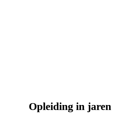
Bedrijfskunde een van de breedste 
economische opleidingen is. Je kunt 
na je studie veel kanten op. Op de 
opleiding heerst een fijne sfeer. De 
studenten zijn gemotiveerd en dat 
geeft mij ook weer motivatie om het 
beste uit mijzelf te halen."
Bekijk het verhaal van Merijn
Opleiding in jaren
Les op de HZ 