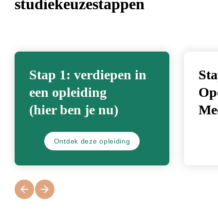
studiekeuzestappen
Stap 1: verdiepen in 
Sta
een opleiding 
Ope
(hier ben je nu)
Me
Ontdek deze opleiding