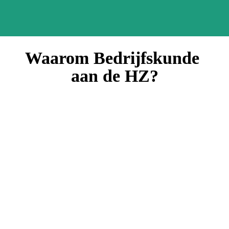
Waarom Bedrijfskunde 
aan de HZ?
Persoonlijk & betrokken
Je studeert in kleine klassen, waar studenten en docenten 
elkaar goed kennen en voor elkaar klaarstaan. Zo maak je 
deel uit van een hechte community waarin je je snel thuis 
voelt. 
Samenwerken