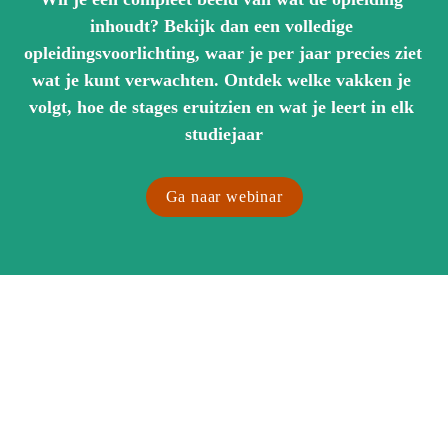
inhoudt? Bekijk dan een volledige 
opleidingsvoorlichting, waar je per jaar precies ziet 
wat je kunt verwachten. Ontdek welke vakken je 
volgt, hoe de stages eruitzien en wat je leert in elk 
studiejaar
Ga naar webinar
Maak je studie 
Bedrijfskunde op maat 
met je minor en stage 
Bij Bedrijfskunde aan de HZ geef je je opleiding deels zelf 